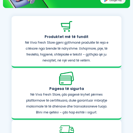
Produktet më të fundit
Në Viva Fresh Store gjeni gjithmonë produkte të reja e
cilësore nga brende të ndryshme. Ushqimore, pije, të
freskëta, higjienë, shtëpiake e tekstil – gjithçka që ju
nevojitet, në një vend të vetëm.
Pagesa të sigurta
Në Viva Fresh Store, çdo pagesë kryhet përmes
platformave të certifikuara, duke garantuar mbrojtje
maksimale të të dhënave dhe transaksioneve tuaja.
Blini me qetësi – çdo hap është i sigurt.