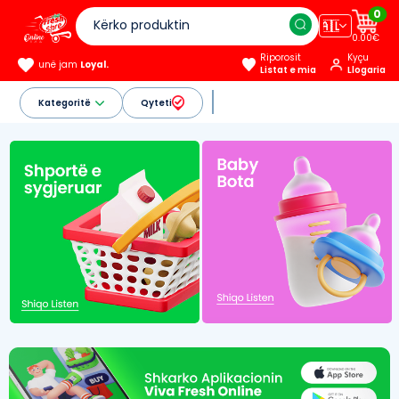
0
🇦🇱
0.00€
Riporosit
Kyçu
unë jam
Loyal.
Listat e mia
Llogaria
Kategoritë
Qyteti