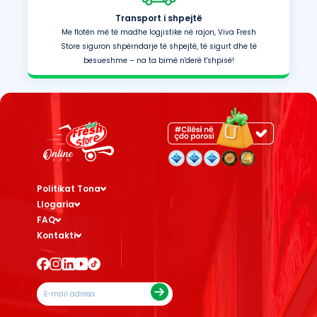
Transport i shpejtë
Me flotën më të madhe logjistike në rajon, Viva Fresh
Store siguron shpërndarje të shpejtë, të sigurt dhe të
besueshme – na ta bimë n'derë t'shpisë!
Politikat Tona
Llogaria
FAQ
Kontakti