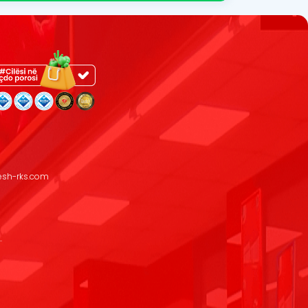
resh-rks.com
.