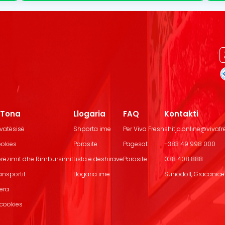
t Tona
Llogaria
FAQ
Kontakti
ivatësisë
Shporta ime
Per Viva Fresh
shitja.online@vivaf
ookies
Porosite
Pagesat
+383 49 998 000
Dorëzimit dhe Rimbursimit
Lista e deshirave
Porosite
038 408 888
ransportit
Llogaria ime
Suhodoll, Gracanice.
jera
 cookies