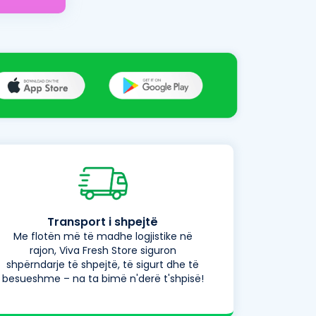
Transport i shpejtë
Me flotën më të madhe logjistike në
rajon, Viva Fresh Store siguron
shpërndarje të shpejtë, të sigurt dhe të
besueshme – na ta bimë n'derë t'shpisë!