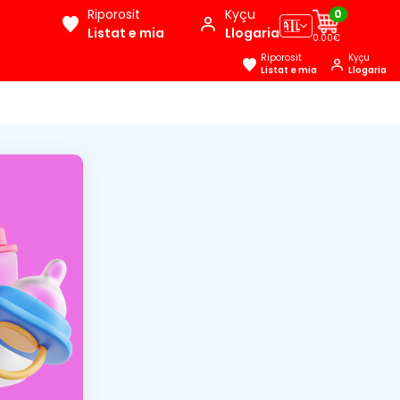
Riporosit
Kyçu
0
🇦🇱
Listat e mia
Llogaria
0.00€
Riporosit
Kyçu
Listat e mia
Llogaria