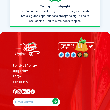
Transport i shpejtë
Me flotën më të madhe logjistike në rajon, Viva Fresh
Store siguron shpërndarje të shpejtë, të sigurt dhe të
besueshme – na ta bimë n'derë t'shpisë!
Politikat Tona
Llogaria
FAQ
Kontakti