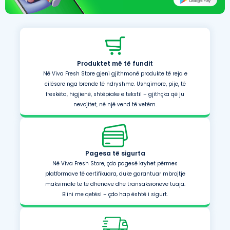
Produktet më të fundit
Në Viva Fresh Store gjeni gjithmonë produkte të reja e
cilësore nga brende të ndryshme. Ushqimore, pije, të
freskëta, higjienë, shtëpiake e tekstil – gjithçka që ju
nevojitet, në një vend të vetëm.
Pagesa të sigurta
Në Viva Fresh Store, çdo pagesë kryhet përmes
platformave të certifikuara, duke garantuar mbrojtje
maksimale të të dhënave dhe transaksioneve tuaja.
Blini me qetësi – çdo hap është i sigurt.