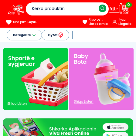
0
🇦🇱
0.00€
Riporosit
Kyçu
unë jam
Loyal.
Listat e mia
Llogaria
Kategoritë
Qyteti