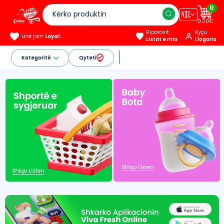
0
🇦🇱
0.00€
Riporosit
Kyçu
unë jam
Loyal.
Listat e mia
Llogaria
Kategoritë
Qyteti