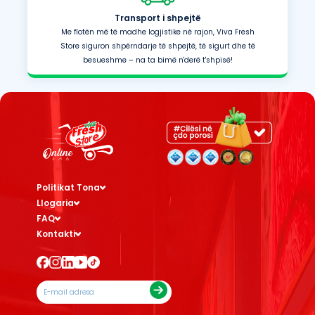
Transport i shpejtë
Me flotën më të madhe logjistike në rajon, Viva Fresh
Store siguron shpërndarje të shpejtë, të sigurt dhe të
besueshme – na ta bimë n'derë t'shpisë!
Politikat Tona
Llogaria
FAQ
Kontakti