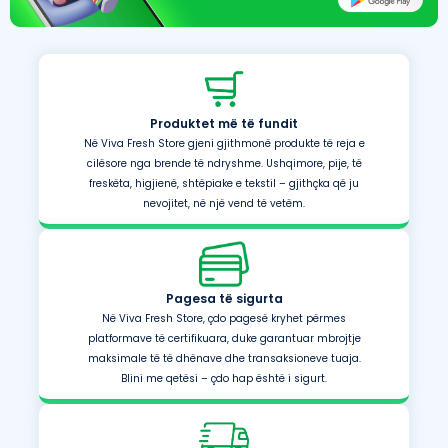
Produktet më të fundit
Në Viva Fresh Store gjeni gjithmonë produkte të reja e
cilësore nga brende të ndryshme. Ushqimore, pije, të
freskëta, higjienë, shtëpiake e tekstil – gjithçka që ju
nevojitet, në një vend të vetëm.
Pagesa të sigurta
Në Viva Fresh Store, çdo pagesë kryhet përmes
platformave të certifikuara, duke garantuar mbrojtje
maksimale të të dhënave dhe transaksioneve tuaja.
Blini me qetësi – çdo hap është i sigurt.