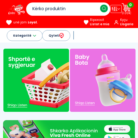
0
🇦🇱
0.00€
Riporosit
Kyçu
unë jam
Loyal.
Listat e mia
Llogaria
Kategoritë
Qyteti