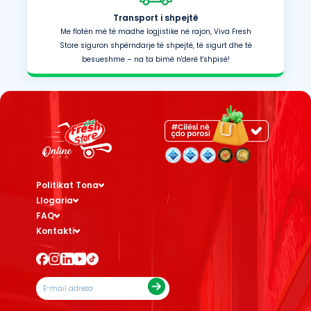
Transport i shpejtë
Me flotën më të madhe logjistike në rajon, Viva Fresh
Store siguron shpërndarje të shpejtë, të sigurt dhe të
besueshme – na ta bimë n'derë t'shpisë!
Politikat Tona
Llogaria
FAQ
Kontakti