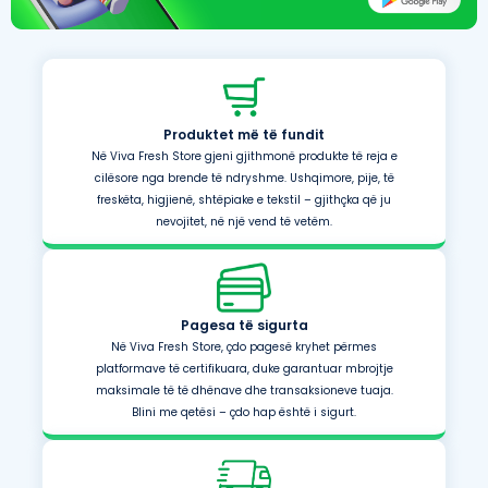
Produktet më të fundit
Në Viva Fresh Store gjeni gjithmonë produkte të reja e
cilësore nga brende të ndryshme. Ushqimore, pije, të
freskëta, higjienë, shtëpiake e tekstil – gjithçka që ju
nevojitet, në një vend të vetëm.
Pagesa të sigurta
Në Viva Fresh Store, çdo pagesë kryhet përmes
platformave të certifikuara, duke garantuar mbrojtje
maksimale të të dhënave dhe transaksioneve tuaja.
Blini me qetësi – çdo hap është i sigurt.