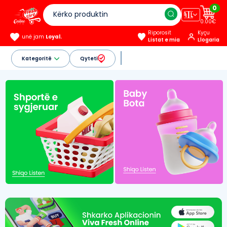
0
🇦🇱
0.00€
Riporosit
Kyçu
unë jam
Loyal.
Listat e mia
Llogaria
Kategoritë
Qyteti