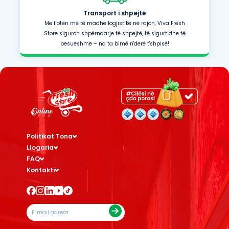
Transport i shpejtë
Me flotën më të madhe logjistike në rajon, Viva Fresh
Store siguron shpërndarje të shpejtë, të sigurt dhe të
besueshme – na ta bimë n'derë t'shpisë!
Politikat Tona
Llogaria
FAQ
Kontakti