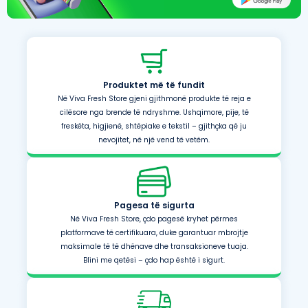
Produktet më të fundit
Në Viva Fresh Store gjeni gjithmonë produkte të reja e
cilësore nga brende të ndryshme. Ushqimore, pije, të
freskëta, higjienë, shtëpiake e tekstil – gjithçka që ju
nevojitet, në një vend të vetëm.
Pagesa të sigurta
Në Viva Fresh Store, çdo pagesë kryhet përmes
platformave të certifikuara, duke garantuar mbrojtje
maksimale të të dhënave dhe transaksioneve tuaja.
Blini me qetësi – çdo hap është i sigurt.