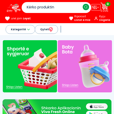
0
🇦🇱
0.00€
Riporosit
Kyçu
unë jam
Loyal.
Listat e mia
Llogaria
Kategoritë
Qyteti