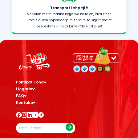
Transport i shpejtë
Me flotën më të madhe logjistike në rajon, Viva Fresh
Store siguron shpërndarje të shpejtë, të sigurt dhe të
besueshme – na ta bimë n'derë t'shpisë!
Politikat Tona
Llogaria
FAQ
Kontakti