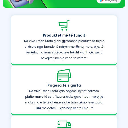
Produktet më të fundit
Në Viva Fresh Store gjeni gjithmonë produkte të reja e
cilësore nga brende të ndryshme. Ushqimore, pije, të
freskëta, higjienë, shtëpiake e tekstil – gjithçka që ju
nevojitet, në një vend të vetëm.
Pagesa të sigurta
Në Viva Fresh Store, çdo pagesë kryhet përmes
platformave të certifikuara, duke garantuar mbrojtje
maksimale të të dhënave dhe transaksioneve tuaja.
Blini me qetësi – çdo hap është i sigurt.