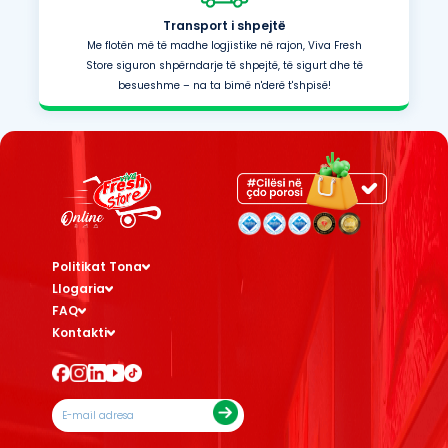
Transport i shpejtë
Me flotën më të madhe logjistike në rajon, Viva Fresh
Store siguron shpërndarje të shpejtë, të sigurt dhe të
besueshme – na ta bimë n'derë t'shpisë!
Politikat Tona
Llogaria
FAQ
Kontakti