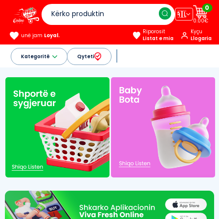
0
🇦🇱
0.00€
Riporosit
Kyçu
unë jam
Loyal.
Listat e mia
Llogaria
Kategoritë
Qyteti