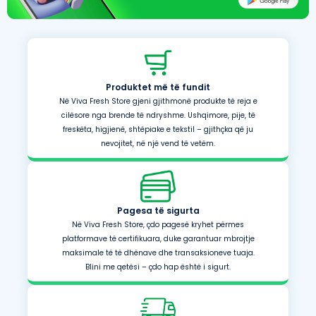
Produktet më të fundit
Në Viva Fresh Store gjeni gjithmonë produkte të reja e
cilësore nga brende të ndryshme. Ushqimore, pije, të
freskëta, higjienë, shtëpiake e tekstil – gjithçka që ju
nevojitet, në një vend të vetëm.
Pagesa të sigurta
Në Viva Fresh Store, çdo pagesë kryhet përmes
platformave të certifikuara, duke garantuar mbrojtje
maksimale të të dhënave dhe transaksioneve tuaja.
Blini me qetësi – çdo hap është i sigurt.