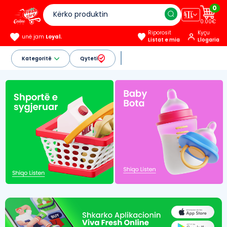
0
🇦🇱
0.00€
Riporosit
Kyçu
unë jam
Loyal.
Listat e mia
Llogaria
Kategoritë
Qyteti