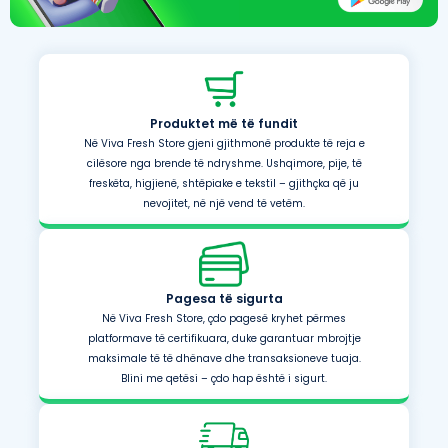
Produktet më të fundit
Në Viva Fresh Store gjeni gjithmonë produkte të reja e
cilësore nga brende të ndryshme. Ushqimore, pije, të
freskëta, higjienë, shtëpiake e tekstil – gjithçka që ju
nevojitet, në një vend të vetëm.
Pagesa të sigurta
Në Viva Fresh Store, çdo pagesë kryhet përmes
platformave të certifikuara, duke garantuar mbrojtje
maksimale të të dhënave dhe transaksioneve tuaja.
Blini me qetësi – çdo hap është i sigurt.