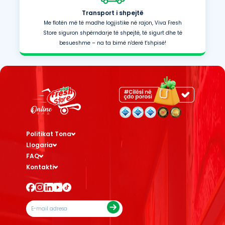
Transport i shpejtë
Me flotën më të madhe logjistike në rajon, Viva Fresh
Store siguron shpërndarje të shpejtë, të sigurt dhe të
besueshme – na ta bimë n'derë t'shpisë!
Politikat Tona
Llogaria
FAQ
Kontakti