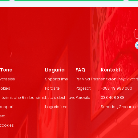
t Tona
Llogaria
FAQ
Kontakti
ivatësisë
Shporta ime
Per Viva Fresh
shitja.online@vivaf
ookies
Porosite
Pagesat
+383 49 998 000
Dorëzimit dhe Rimbursimit
Lista e deshirave
Porosite
038 408 888
ransportit
Llogaria ime
Suhodoll, Gracanice.
jera
 cookies