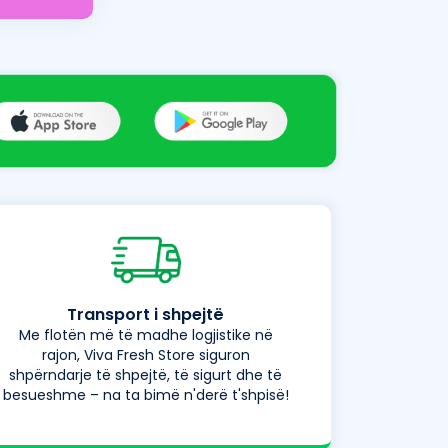
Transport i shpejtë
Me flotën më të madhe logjistike në
rajon, Viva Fresh Store siguron
shpërndarje të shpejtë, të sigurt dhe të
besueshme – na ta bimë n'derë t'shpisë!