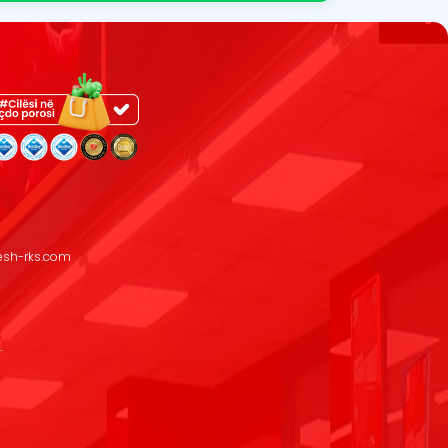
resh-rks.com
.