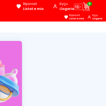
Riporosit
Kyçu
0
🇦🇱
Listat e mia
Llogaria
0.00€
Riporosit
Kyçu
Listat e mia
Llogaria