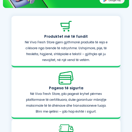
Produktet më të fundit
Në Viva Fresh Store gjeni gjithmonë produkte të reja e
cilësore nga brende të ndryshme. Ushqimore, pije, të
freskëta, higjienë, shtëpiake e tekstil – gjithçka që ju
nevojitet, në një vend të vetëm.
Pagesa të sigurta
Në Viva Fresh Store, çdo pagesë kryhet përmes
platformave të certifikuara, duke garantuar mbrojtje
maksimale të të dhënave dhe transaksioneve tuaja.
Blini me qetësi – çdo hap është i sigurt.