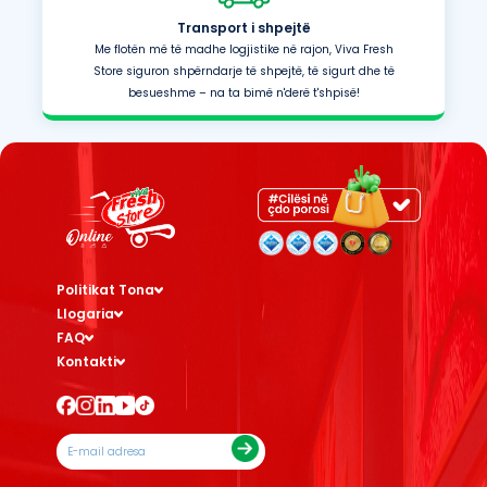
Transport i shpejtë
Me flotën më të madhe logjistike në rajon, Viva Fresh
Store siguron shpërndarje të shpejtë, të sigurt dhe të
besueshme – na ta bimë n'derë t'shpisë!
Politikat Tona
Llogaria
FAQ
Kontakti