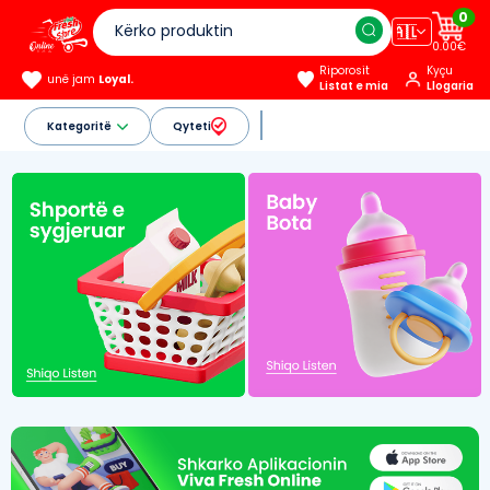
0
🇦🇱
0.00€
Riporosit
Kyçu
unë jam
Loyal.
Listat e mia
Llogaria
Kategoritë
Qyteti