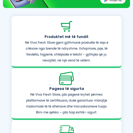
Produktet më të fundit
Në Viva Fresh Store gjeni gjithmonë produkte të reja e
cilësore nga brende të ndryshme. Ushqimore, pije, të
freskëta, higjienë, shtëpiake e tekstil – gjithçka që ju
nevojitet, në një vend të vetëm.
Pagesa të sigurta
Në Viva Fresh Store, çdo pagesë kryhet përmes
platformave të certifikuara, duke garantuar mbrojtje
maksimale të të dhënave dhe transaksioneve tuaja.
Blini me qetësi – çdo hap është i sigurt.