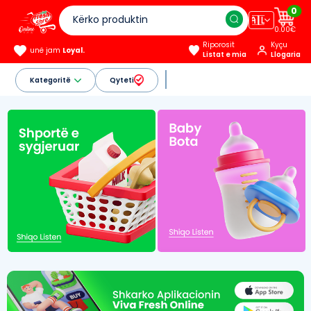
0
🇦🇱
0.00€
Riporosit
Kyçu
unë jam
Loyal.
Listat e mia
Llogaria
Kategoritë
Qyteti