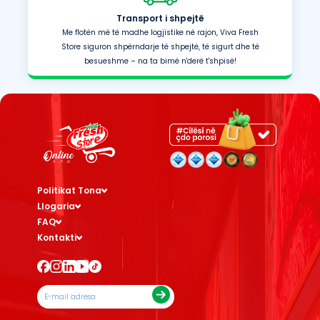
Transport i shpejtë
Me flotën më të madhe logjistike në rajon, Viva Fresh
Store siguron shpërndarje të shpejtë, të sigurt dhe të
besueshme – na ta bimë n'derë t'shpisë!
Politikat Tona
Llogaria
FAQ
Kontakti