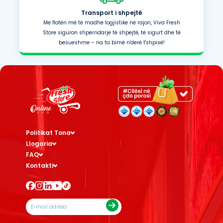
Transport i shpejtë
Me flotën më të madhe logjistike në rajon, Viva Fresh
Store siguron shpërndarje të shpejtë, të sigurt dhe të
besueshme – na ta bimë n'derë t'shpisë!
Politikat Tona
Llogaria
FAQ
Kontakti