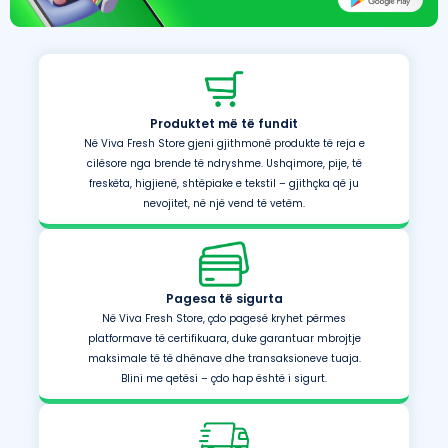
Produktet më të fundit
Në Viva Fresh Store gjeni gjithmonë produkte të reja e
cilësore nga brende të ndryshme. Ushqimore, pije, të
freskëta, higjienë, shtëpiake e tekstil – gjithçka që ju
nevojitet, në një vend të vetëm.
Pagesa të sigurta
Në Viva Fresh Store, çdo pagesë kryhet përmes
platformave të certifikuara, duke garantuar mbrojtje
maksimale të të dhënave dhe transaksioneve tuaja.
Blini me qetësi – çdo hap është i sigurt.