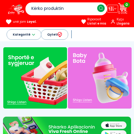
0
🇦🇱
0.00€
Riporosit
Kyçu
unë jam
Loyal.
Listat e mia
Llogaria
Kategoritë
Qyteti