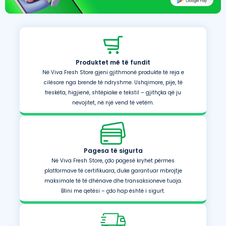
Produktet më të fundit
Në Viva Fresh Store gjeni gjithmonë produkte të reja e
cilësore nga brende të ndryshme. Ushqimore, pije, të
freskëta, higjienë, shtëpiake e tekstil – gjithçka që ju
nevojitet, në një vend të vetëm.
Pagesa të sigurta
Në Viva Fresh Store, çdo pagesë kryhet përmes
platformave të certifikuara, duke garantuar mbrojtje
maksimale të të dhënave dhe transaksioneve tuaja.
Blini me qetësi – çdo hap është i sigurt.