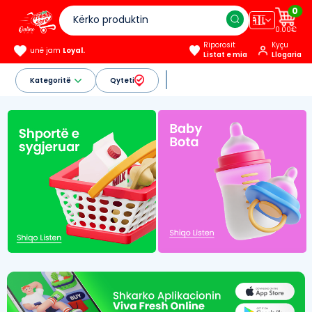
0
🇦🇱
0.00€
Riporosit
Kyçu
unë jam
Loyal.
Listat e mia
Llogaria
Kategoritë
Qyteti