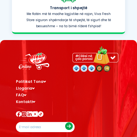
Transport i shpejtë
Me flotën më të madhe logjistike në rajon, Viva Fresh
Store siguron shpërndarje të shpejtë, të sigurt dhe të
besueshme – na ta bimë n'derë t'shpisë!
Politikat Tona
Llogaria
FAQ
Kontakti