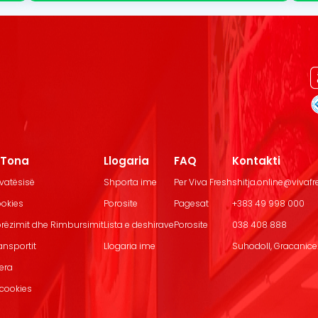
t Tona
Llogaria
FAQ
Kontakti
ivatësisë
Shporta ime
Per Viva Fresh
shitja.online@vivaf
ookies
Porosite
Pagesat
+383 49 998 000
Dorëzimit dhe Rimbursimit
Lista e deshirave
Porosite
038 408 888
ransportit
Llogaria ime
Suhodoll, Gracanice.
jera
 cookies