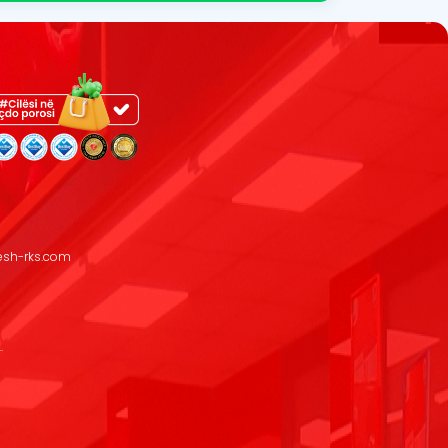
resh-rks.com
.