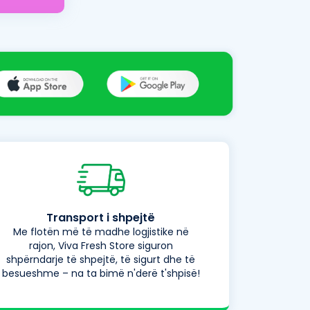
Transport i shpejtë
Me flotën më të madhe logjistike në
rajon, Viva Fresh Store siguron
shpërndarje të shpejtë, të sigurt dhe të
besueshme – na ta bimë n'derë t'shpisë!