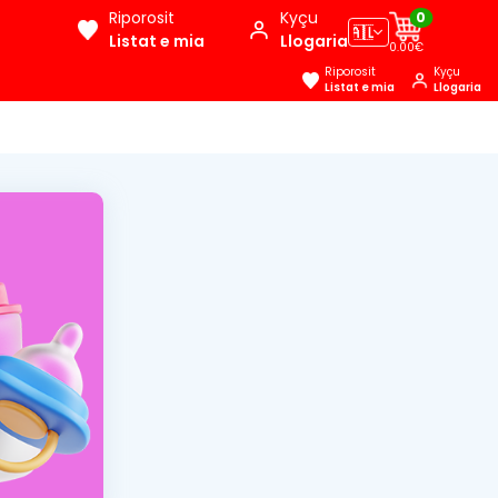
Riporosit
Kyçu
0
🇦🇱
Listat e mia
Llogaria
0.00€
Riporosit
Kyçu
Listat e mia
Llogaria