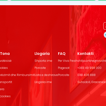
t Tona
Llogaria
FAQ
Kontakti
ivatësisë
Shporta ime
Per Viva Fresh
shitja.online@vivaf
ookies
Porosite
Pagesat
+383 49 998 000
Dorëzimit dhe Rimbursimit
Lista e deshirave
Porosite
038 408 888
ransportit
Llogaria ime
Suhodoll, Gracanice.
jera
 cookies