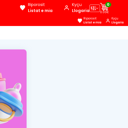
Riporosit
Kyçu
0
🇦🇱
Listat e mia
Llogaria
0.00€
Riporosit
Kyçu
Listat e mia
Llogaria