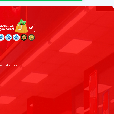
resh-rks.com
.