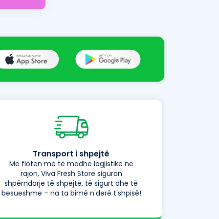
Transport i shpejtë
Me flotën më të madhe logjistike në
rajon, Viva Fresh Store siguron
shpërndarje të shpejtë, të sigurt dhe të
besueshme – na ta bimë n'derë t'shpisë!