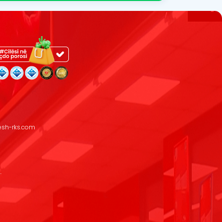
resh-rks.com
.