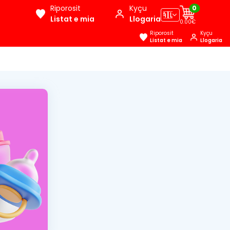
Riporosit
Kyçu
0
🇦🇱
Listat e mia
Llogaria
0.00€
Riporosit
Kyçu
Listat e mia
Llogaria