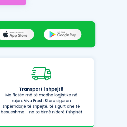
Transport i shpejtë
Me flotën më të madhe logjistike në
rajon, Viva Fresh Store siguron
shpërndarje të shpejtë, të sigurt dhe të
besueshme – na ta bimë n'derë t'shpisë!