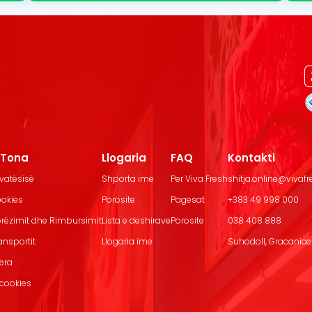
t Tona
Llogaria
FAQ
Kontakti
ivatësisë
Shporta ime
Per Viva Fresh
shitja.online@vivaf
ookies
Porosite
Pagesat
+383 49 998 000
Dorëzimit dhe Rimbursimit
Lista e deshirave
Porosite
038 408 888
ransportit
Llogaria ime
Suhodoll, Gracanice.
jera
 cookies