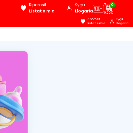
Riporosit
Kyçu
0
🇦🇱
Listat e mia
Llogaria
0.00€
Riporosit
Kyçu
Listat e mia
Llogaria