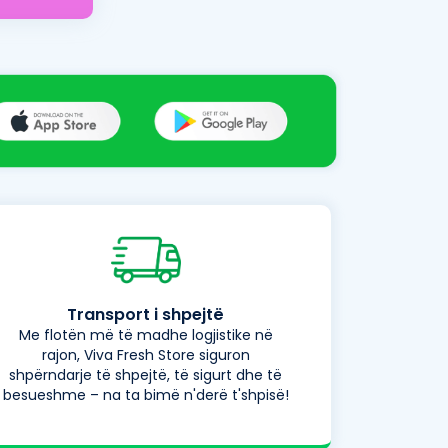
Transport i shpejtë
Me flotën më të madhe logjistike në
rajon, Viva Fresh Store siguron
shpërndarje të shpejtë, të sigurt dhe të
besueshme – na ta bimë n'derë t'shpisë!