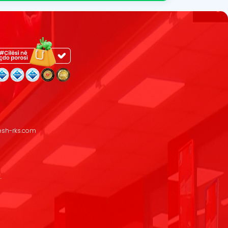
resh-rks.com
.