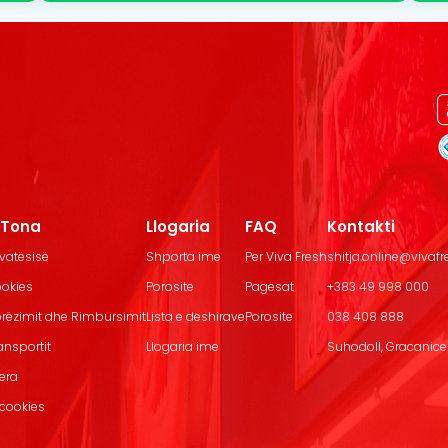
t Tona
Llogaria
FAQ
Kontakti
ivatësisë
Shporta ime
Per Viva Fresh
shitja.online@vivaf
ookies
Porosite
Pagesat
+383 49 998 000
Dorëzimit dhe Rimbursimit
Lista e deshirave
Porosite
038 408 888
ransportit
Llogaria ime
Suhodoll, Gracanice.
jera
 cookies