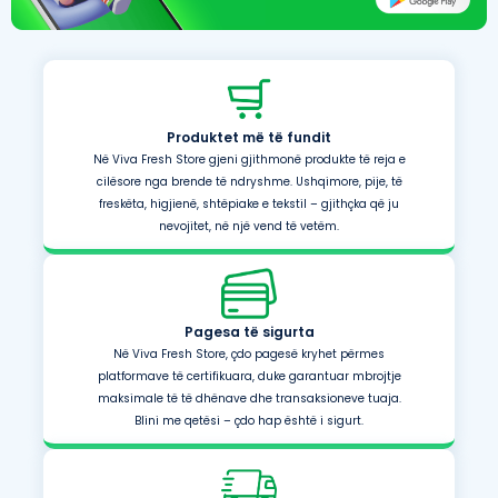
Produktet më të fundit
Në Viva Fresh Store gjeni gjithmonë produkte të reja e
cilësore nga brende të ndryshme. Ushqimore, pije, të
freskëta, higjienë, shtëpiake e tekstil – gjithçka që ju
nevojitet, në një vend të vetëm.
Pagesa të sigurta
Në Viva Fresh Store, çdo pagesë kryhet përmes
platformave të certifikuara, duke garantuar mbrojtje
maksimale të të dhënave dhe transaksioneve tuaja.
Blini me qetësi – çdo hap është i sigurt.