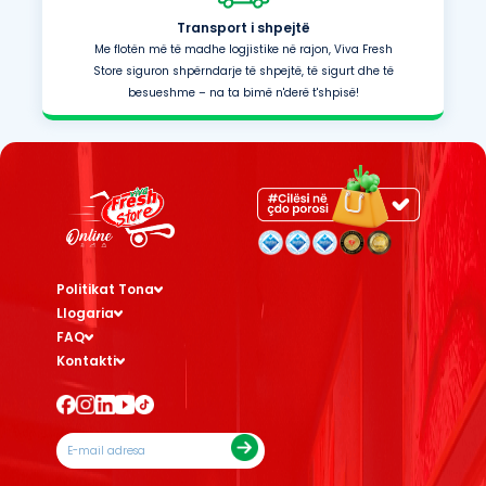
Transport i shpejtë
Me flotën më të madhe logjistike në rajon, Viva Fresh
Store siguron shpërndarje të shpejtë, të sigurt dhe të
besueshme – na ta bimë n'derë t'shpisë!
Politikat Tona
Llogaria
FAQ
Kontakti