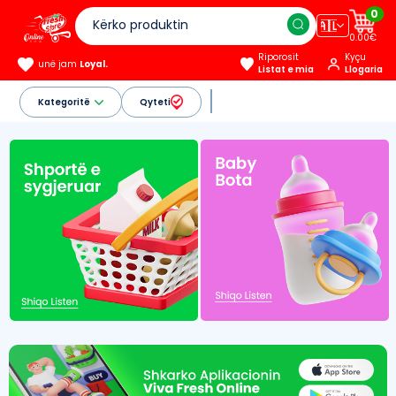
0
🇦🇱
0.00€
Riporosit
Kyçu
unë jam
Loyal.
Listat e mia
Llogaria
Kategoritë
Qyteti