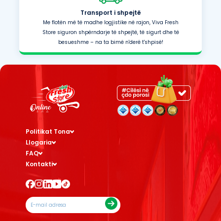
Transport i shpejtë
Me flotën më të madhe logjistike në rajon, Viva Fresh
Store siguron shpërndarje të shpejtë, të sigurt dhe të
besueshme – na ta bimë n'derë t'shpisë!
Politikat Tona
Llogaria
FAQ
Kontakti