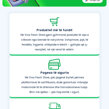
Produktet më të fundit
Në Viva Fresh Store gjeni gjithmonë produkte të reja e
cilësore nga brende të ndryshme. Ushqimore, pije, të
freskëta, higjienë, shtëpiake e tekstil – gjithçka që ju
nevojitet, në një vend të vetëm.
Pagesa të sigurta
Në Viva Fresh Store, çdo pagesë kryhet përmes
platformave të certifikuara, duke garantuar mbrojtje
maksimale të të dhënave dhe transaksioneve tuaja.
Blini me qetësi – çdo hap është i sigurt.