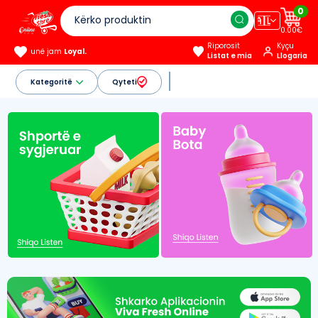
0
🇦🇱
0.00€
Riporosit
Kyçu
unë jam
Loyal.
Listat e mia
Llogaria
Kategoritë
Qyteti