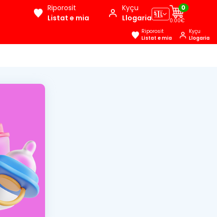
Riporosit
Kyçu
0
🇦🇱
Listat e mia
Llogaria
0.00€
Riporosit
Kyçu
Listat e mia
Llogaria