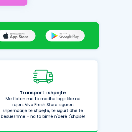
Transport i shpejtë
Me flotën më të madhe logjistike në
rajon, Viva Fresh Store siguron
shpërndarje të shpejtë, të sigurt dhe të
besueshme – na ta bimë n'derë t'shpisë!