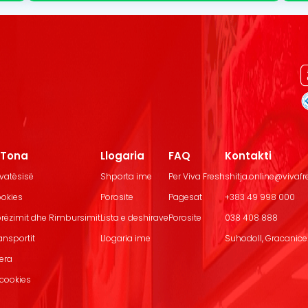
t Tona
Llogaria
FAQ
Kontakti
ivatësisë
Shporta ime
Per Viva Fresh
shitja.online@vivaf
ookies
Porosite
Pagesat
+383 49 998 000
Dorëzimit dhe Rimbursimit
Lista e deshirave
Porosite
038 408 888
ransportit
Llogaria ime
Suhodoll, Gracanice.
jera
 cookies