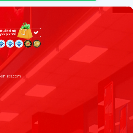
resh-rks.com
.