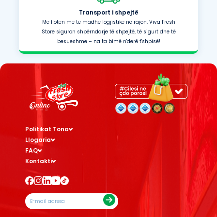
Transport i shpejtë
Me flotën më të madhe logjistike në rajon, Viva Fresh
Store siguron shpërndarje të shpejtë, të sigurt dhe të
besueshme – na ta bimë n'derë t'shpisë!
Politikat Tona
Llogaria
FAQ
Kontakti