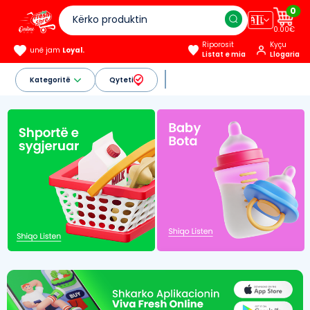
0
🇦🇱
0.00€
Riporosit
Kyçu
unë jam
Loyal.
Listat e mia
Llogaria
Kategoritë
Qyteti