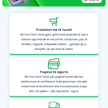
Produktet më të fundit
Në Viva Fresh Store gjeni gjithmonë produkte të reja e
cilësore nga brende të ndryshme. Ushqimore, pije, të
freskëta, higjienë, shtëpiake e tekstil – gjithçka që ju
nevojitet, në një vend të vetëm.
Pagesa të sigurta
Në Viva Fresh Store, çdo pagesë kryhet përmes
platformave të certifikuara, duke garantuar mbrojtje
maksimale të të dhënave dhe transaksioneve tuaja.
Blini me qetësi – çdo hap është i sigurt.