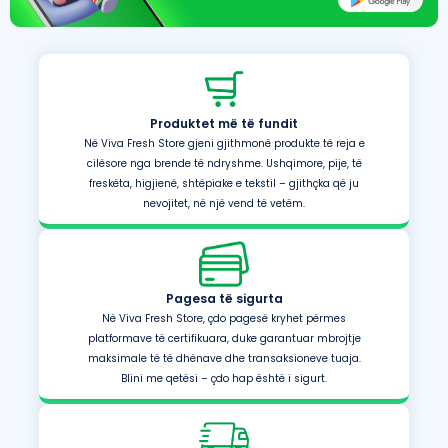
Produktet më të fundit
Në Viva Fresh Store gjeni gjithmonë produkte të reja e
cilësore nga brende të ndryshme. Ushqimore, pije, të
freskëta, higjienë, shtëpiake e tekstil – gjithçka që ju
nevojitet, në një vend të vetëm.
Pagesa të sigurta
Në Viva Fresh Store, çdo pagesë kryhet përmes
platformave të certifikuara, duke garantuar mbrojtje
maksimale të të dhënave dhe transaksioneve tuaja.
Blini me qetësi – çdo hap është i sigurt.