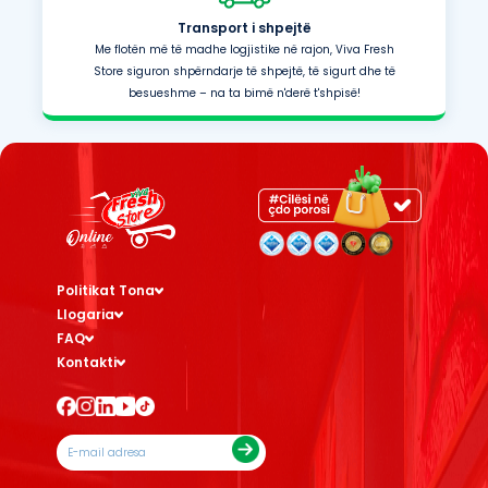
Transport i shpejtë
Me flotën më të madhe logjistike në rajon, Viva Fresh
Store siguron shpërndarje të shpejtë, të sigurt dhe të
besueshme – na ta bimë n'derë t'shpisë!
Politikat Tona
Llogaria
FAQ
Kontakti