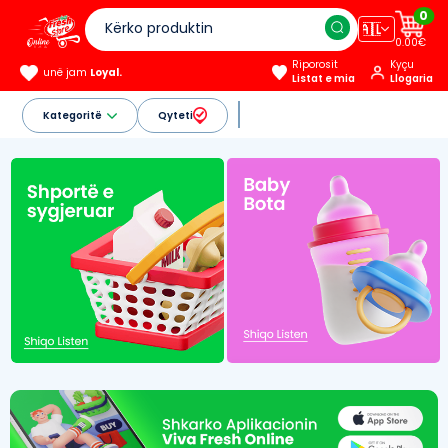
0
🇦🇱
0.00€
Riporosit
Kyçu
unë jam
Loyal.
Listat e mia
Llogaria
Kategoritë
Qyteti