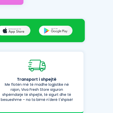
Transport i shpejtë
Me flotën më të madhe logjistike në
rajon, Viva Fresh Store siguron
shpërndarje të shpejtë, të sigurt dhe të
besueshme – na ta bimë n'derë t'shpisë!