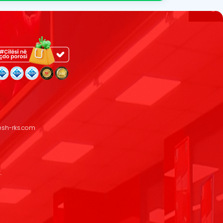
resh-rks.com
.