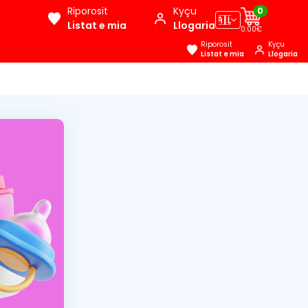
Riporosit
Kyçu
0
🇦🇱
Listat e mia
Llogaria
0.00€
Riporosit
Kyçu
Listat e mia
Llogaria