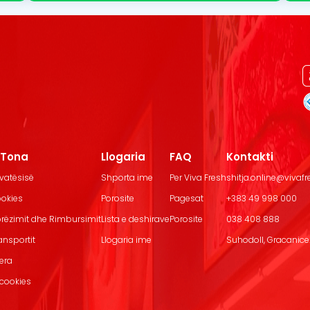
t Tona
Llogaria
FAQ
Kontakti
ivatësisë
Shporta ime
Per Viva Fresh
shitja.online@vivaf
ookies
Porosite
Pagesat
+383 49 998 000
Dorëzimit dhe Rimbursimit
Lista e deshirave
Porosite
038 408 888
ransportit
Llogaria ime
Suhodoll, Gracanice.
jera
 cookies