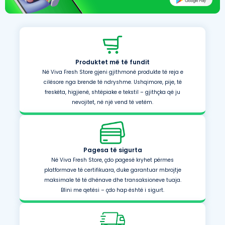
Produktet më të fundit
Në Viva Fresh Store gjeni gjithmonë produkte të reja e
cilësore nga brende të ndryshme. Ushqimore, pije, të
freskëta, higjienë, shtëpiake e tekstil – gjithçka që ju
nevojitet, në një vend të vetëm.
Pagesa të sigurta
Në Viva Fresh Store, çdo pagesë kryhet përmes
platformave të certifikuara, duke garantuar mbrojtje
maksimale të të dhënave dhe transaksioneve tuaja.
Blini me qetësi – çdo hap është i sigurt.