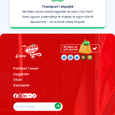
Transport i shpejtë
Me flotën më të madhe logjistike në rajon, Viva Fresh
Store siguron shpërndarje të shpejtë, të sigurt dhe të
besueshme – na ta bimë n'derë t'shpisë!
Politikat Tona
Llogaria
FAQ
Kontakti