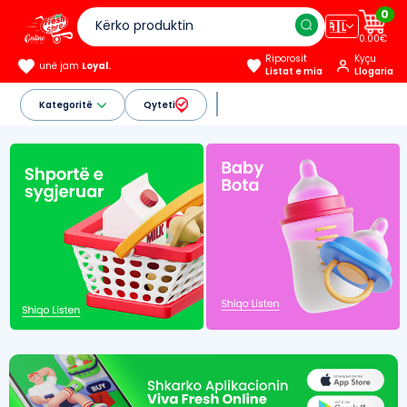
0
🇦🇱
0.00€
Riporosit
Kyçu
unë jam
Loyal.
Listat e mia
Llogaria
Kategoritë
Qyteti