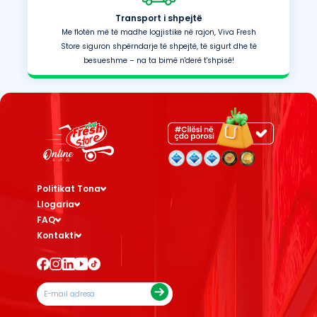
Transport i shpejtë
Me flotën më të madhe logjistike në rajon, Viva Fresh
Store siguron shpërndarje të shpejtë, të sigurt dhe të
besueshme – na ta bimë n'derë t'shpisë!
Politikat Tona
Llogaria
FAQ
Kontakti