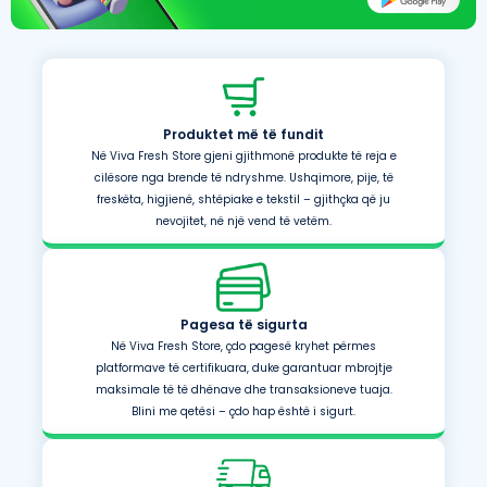
Produktet më të fundit
Në Viva Fresh Store gjeni gjithmonë produkte të reja e
cilësore nga brende të ndryshme. Ushqimore, pije, të
freskëta, higjienë, shtëpiake e tekstil – gjithçka që ju
nevojitet, në një vend të vetëm.
Pagesa të sigurta
Në Viva Fresh Store, çdo pagesë kryhet përmes
platformave të certifikuara, duke garantuar mbrojtje
maksimale të të dhënave dhe transaksioneve tuaja.
Blini me qetësi – çdo hap është i sigurt.