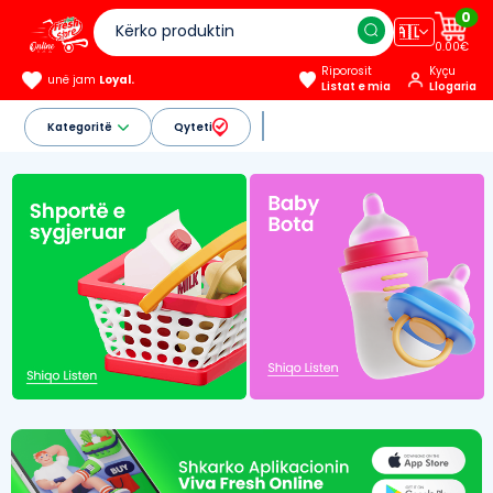
0
🇦🇱
0.00€
Riporosit
Kyçu
unë jam
Loyal.
Listat e mia
Llogaria
Kategoritë
Qyteti