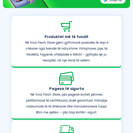
Produktet më të fundit
Në Viva Fresh Store gjeni gjithmonë produkte të reja e
cilësore nga brende të ndryshme. Ushqimore, pije, të
freskëta, higjienë, shtëpiake e tekstil – gjithçka që ju
nevojitet, në një vend të vetëm.
Pagesa të sigurta
Në Viva Fresh Store, çdo pagesë kryhet përmes
platformave të certifikuara, duke garantuar mbrojtje
maksimale të të dhënave dhe transaksioneve tuaja.
Blini me qetësi – çdo hap është i sigurt.