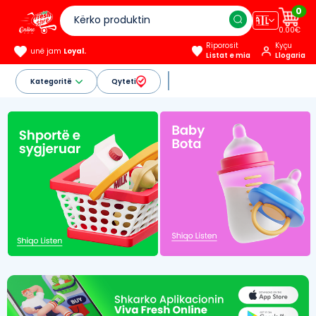
0
🇦🇱
0.00€
Riporosit
Kyçu
unë jam
Loyal.
Listat e mia
Llogaria
Kategoritë
Qyteti