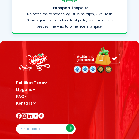
Transport i shpejtë
Me flotën më të madhe logjistike në rajon, Viva Fresh
Store siguron shpërndarje të shpejtë, të sigurt dhe të
besueshme – na ta bimë n'derë t'shpisë!
Politikat Tona
Llogaria
FAQ
Kontakti