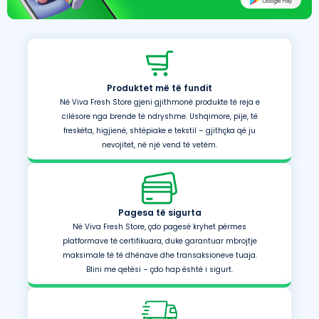
Produktet më të fundit
Në Viva Fresh Store gjeni gjithmonë produkte të reja e
cilësore nga brende të ndryshme. Ushqimore, pije, të
freskëta, higjienë, shtëpiake e tekstil – gjithçka që ju
nevojitet, në një vend të vetëm.
Pagesa të sigurta
Në Viva Fresh Store, çdo pagesë kryhet përmes
platformave të certifikuara, duke garantuar mbrojtje
maksimale të të dhënave dhe transaksioneve tuaja.
Blini me qetësi – çdo hap është i sigurt.