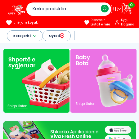
0
🇦🇱
0.00€
Riporosit
Kyçu
unë jam
Loyal.
Listat e mia
Llogaria
Kategoritë
Qyteti