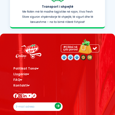
Transport i shpejtë
Me flotën më të madhe logjistike në rajon, Viva Fresh
Store siguron shpërndarje të shpejtë, të sigurt dhe të
besueshme – na ta bimë n'derë t'shpisë!
Politikat Tona
Llogaria
FAQ
Kontakti