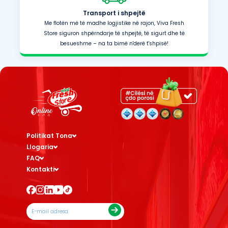
Transport i shpejtë
Me flotën më të madhe logjistike në rajon, Viva Fresh
Store siguron shpërndarje të shpejtë, të sigurt dhe të
besueshme – na ta bimë n'derë t'shpisë!
Politikat Tona
Llogaria
FAQ
Kontakti