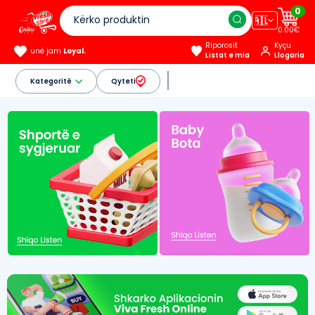
0
🇦🇱
0.00€
Riporosit
Kyçu
unë jam
Loyal.
Listat e mia
Llogaria
Kategoritë
Qyteti