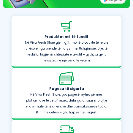
Produktet më të fundit
Në Viva Fresh Store gjeni gjithmonë produkte të reja e
cilësore nga brende të ndryshme. Ushqimore, pije, të
freskëta, higjienë, shtëpiake e tekstil – gjithçka që ju
nevojitet, në një vend të vetëm.
Pagesa të sigurta
Në Viva Fresh Store, çdo pagesë kryhet përmes
platformave të certifikuara, duke garantuar mbrojtje
maksimale të të dhënave dhe transaksioneve tuaja.
Blini me qetësi – çdo hap është i sigurt.