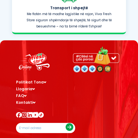
Transport i shpejtë
Me flotën më të madhe logjistike në rajon, Viva Fresh
Store siguron shpërndarje të shpejtë, të sigurt dhe të
besueshme – na ta bimë n'derë t'shpisë!
Politikat Tona
Llogaria
FAQ
Kontakti