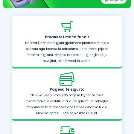
Produktet më të fundit
Në Viva Fresh Store gjeni gjithmonë produkte të reja e
cilësore nga brende të ndryshme. Ushqimore, pije, të
freskëta, higjienë, shtëpiake e tekstil – gjithçka që ju
nevojitet, në një vend të vetëm.
Pagesa të sigurta
Në Viva Fresh Store, çdo pagesë kryhet përmes
platformave të certifikuara, duke garantuar mbrojtje
maksimale të të dhënave dhe transaksioneve tuaja.
Blini me qetësi – çdo hap është i sigurt.