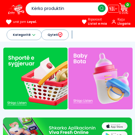
0
🇦🇱
0.00€
Riporosit
Kyçu
unë jam
Loyal.
Listat e mia
Llogaria
Kategoritë
Qyteti