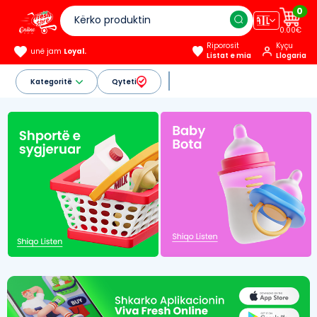
0
🇦🇱
0.00€
Riporosit
Kyçu
unë jam
Loyal.
Listat e mia
Llogaria
Kategoritë
Qyteti