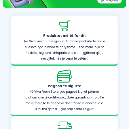
Produktet më të fundit
Në Viva Fresh Store gjeni gjithmonë produkte të reja e
cilësore nga brende të ndryshme. Ushqimore, pije, të
freskëta, higjienë, shtëpiake e tekstil – gjithçka që ju
nevojitet, në një vend të vetëm.
Pagesa të sigurta
Në Viva Fresh Store, çdo pagesë kryhet përmes
platformave të certifikuara, duke garantuar mbrojtje
maksimale të të dhënave dhe transaksioneve tuaja.
Blini me qetësi – çdo hap është i sigurt.