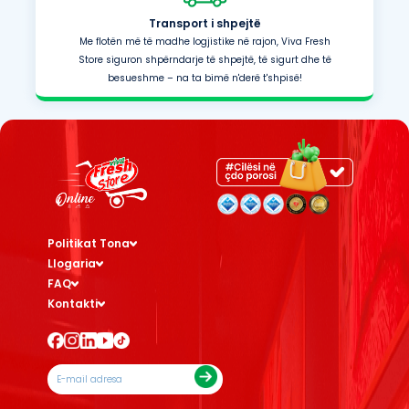
Transport i shpejtë
Me flotën më të madhe logjistike në rajon, Viva Fresh
Store siguron shpërndarje të shpejtë, të sigurt dhe të
besueshme – na ta bimë n'derë t'shpisë!
Politikat Tona
Llogaria
FAQ
Kontakti