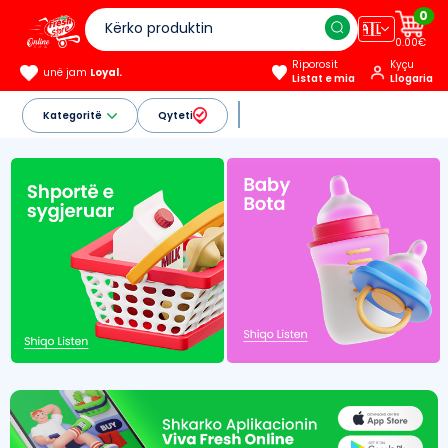
0
🇦🇱
0.00€
Riporosit
Kyçu
unë jam
Loyal.
Listat e mia
Llogaria
Kategoritë
Qyteti