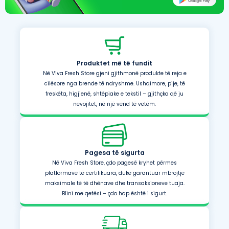
Produktet më të fundit
Në Viva Fresh Store gjeni gjithmonë produkte të reja e
cilësore nga brende të ndryshme. Ushqimore, pije, të
freskëta, higjienë, shtëpiake e tekstil – gjithçka që ju
nevojitet, në një vend të vetëm.
Pagesa të sigurta
Në Viva Fresh Store, çdo pagesë kryhet përmes
platformave të certifikuara, duke garantuar mbrojtje
maksimale të të dhënave dhe transaksioneve tuaja.
Blini me qetësi – çdo hap është i sigurt.