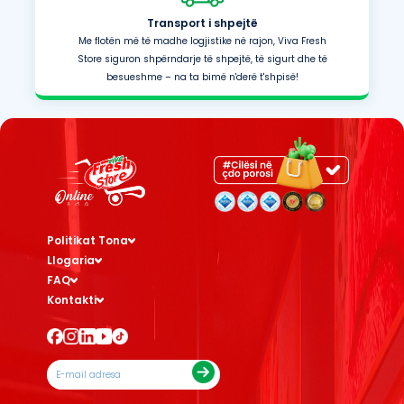
Transport i shpejtë
Me flotën më të madhe logjistike në rajon, Viva Fresh
Store siguron shpërndarje të shpejtë, të sigurt dhe të
besueshme – na ta bimë n'derë t'shpisë!
Politikat Tona
Llogaria
FAQ
Kontakti