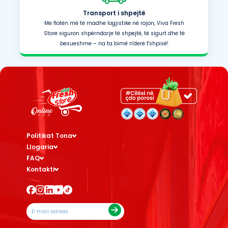
Transport i shpejtë
Me flotën më të madhe logjistike në rajon, Viva Fresh
Store siguron shpërndarje të shpejtë, të sigurt dhe të
besueshme – na ta bimë n'derë t'shpisë!
Politikat Tona
Llogaria
FAQ
Kontakti