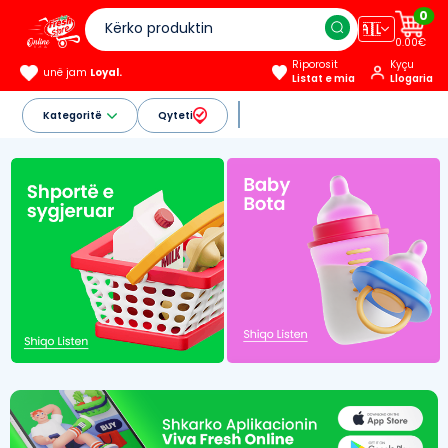
0
🇦🇱
0.00€
Riporosit
Kyçu
unë jam
Loyal.
Listat e mia
Llogaria
Kategoritë
Qyteti