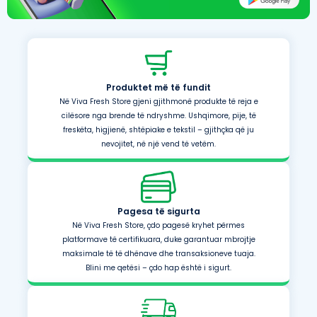
Produktet më të fundit
Në Viva Fresh Store gjeni gjithmonë produkte të reja e
cilësore nga brende të ndryshme. Ushqimore, pije, të
freskëta, higjienë, shtëpiake e tekstil – gjithçka që ju
nevojitet, në një vend të vetëm.
Pagesa të sigurta
Në Viva Fresh Store, çdo pagesë kryhet përmes
platformave të certifikuara, duke garantuar mbrojtje
maksimale të të dhënave dhe transaksioneve tuaja.
Blini me qetësi – çdo hap është i sigurt.