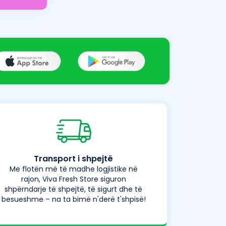
Transport i shpejtë
Me flotën më të madhe logjistike në
rajon, Viva Fresh Store siguron
shpërndarje të shpejtë, të sigurt dhe të
besueshme – na ta bimë n'derë t'shpisë!