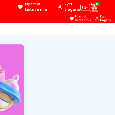
Riporosit
Kyçu
0
🇦🇱
Listat e mia
Llogaria
0.00€
Riporosit
Kyçu
Listat e mia
Llogaria