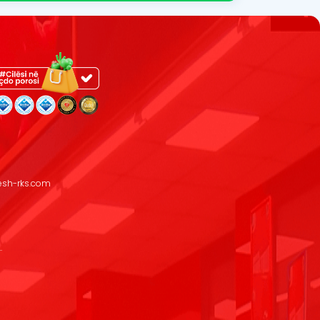
resh-rks.com
.