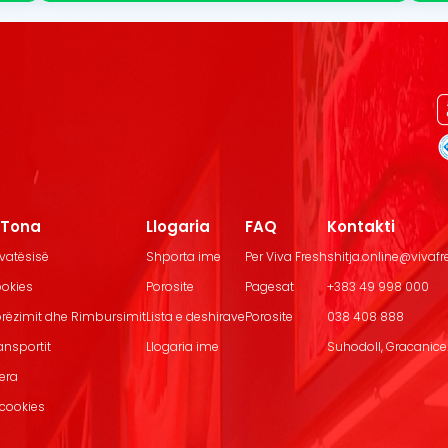
t Tona
Llogaria
FAQ
Kontakti
ivatësisë
Shporta ime
Per Viva Fresh
shitja.online@vivaf
ookies
Porosite
Pagesat
+383 49 998 000
Dorëzimit dhe Rimbursimit
Lista e deshirave
Porosite
038 408 888
ransportit
Llogaria ime
Suhodoll, Gracanice.
jera
 cookies