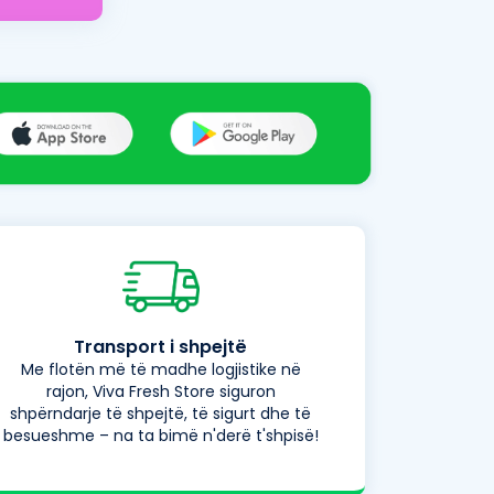
Transport i shpejtë
Me flotën më të madhe logjistike në
rajon, Viva Fresh Store siguron
shpërndarje të shpejtë, të sigurt dhe të
besueshme – na ta bimë n'derë t'shpisë!