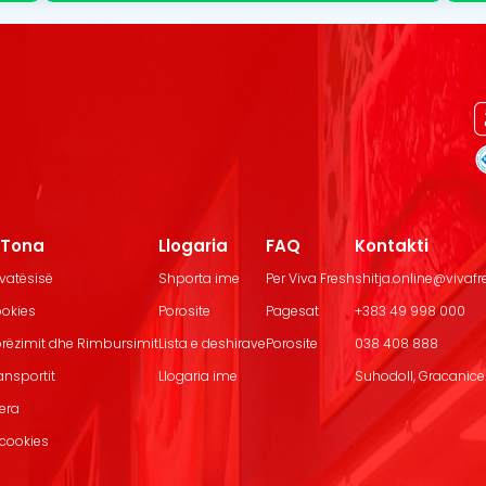
t Tona
Llogaria
FAQ
Kontakti
ivatësisë
Shporta ime
Per Viva Fresh
shitja.online@vivaf
ookies
Porosite
Pagesat
+383 49 998 000
Dorëzimit dhe Rimbursimit
Lista e deshirave
Porosite
038 408 888
ransportit
Llogaria ime
Suhodoll, Gracanice.
jera
 cookies