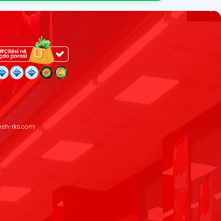
resh-rks.com
.