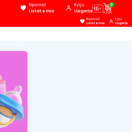
Riporosit
Kyçu
0
🇦🇱
Listat e mia
Llogaria
0.00€
Riporosit
Kyçu
Listat e mia
Llogaria