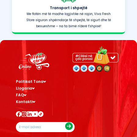
Transport i shpejtë
Me flotën më të madhe logjistike në rajon, Viva Fresh
Store siguron shpërndarje të shpejtë, të sigurt dhe të
besueshme – na ta bimë n'derë t'shpisë!
Politikat Tona
Llogaria
FAQ
Kontakti