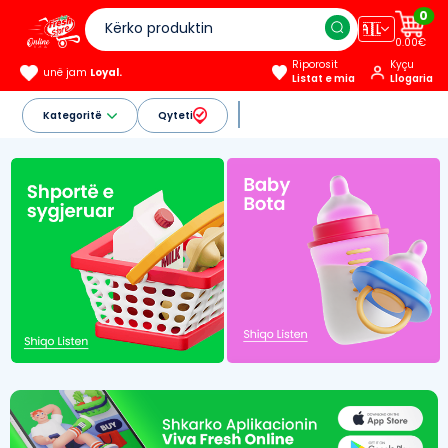
0
🇦🇱
0.00€
Riporosit
Kyçu
unë jam
Loyal.
Listat e mia
Llogaria
Kategoritë
Qyteti