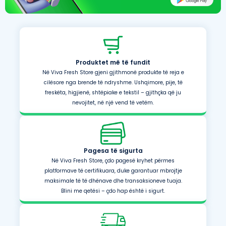
Produktet më të fundit
Në Viva Fresh Store gjeni gjithmonë produkte të reja e
cilësore nga brende të ndryshme. Ushqimore, pije, të
freskëta, higjienë, shtëpiake e tekstil – gjithçka që ju
nevojitet, në një vend të vetëm.
Pagesa të sigurta
Në Viva Fresh Store, çdo pagesë kryhet përmes
platformave të certifikuara, duke garantuar mbrojtje
maksimale të të dhënave dhe transaksioneve tuaja.
Blini me qetësi – çdo hap është i sigurt.