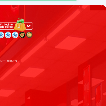
resh-rks.com
.