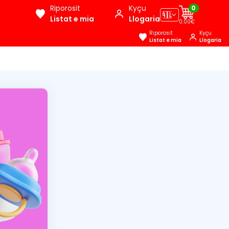
Riporosit
Kyçu
0
🇦🇱
Listat e mia
Llogaria
0.00€
Riporosit
Kyçu
Listat e mia
Llogaria