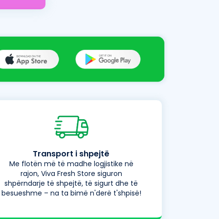
Transport i shpejtë
Me flotën më të madhe logjistike në
rajon, Viva Fresh Store siguron
shpërndarje të shpejtë, të sigurt dhe të
besueshme – na ta bimë n'derë t'shpisë!