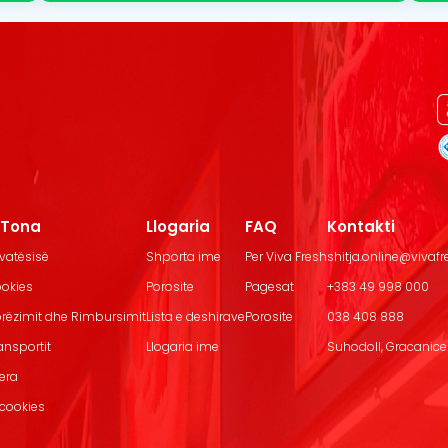
t Tona
Llogaria
FAQ
Kontakti
ivatësisë
Shporta ime
Per Viva Fresh
shitja.online@vivaf
ookies
Porosite
Pagesat
+383 49 998 000
Dorëzimit dhe Rimbursimit
Lista e deshirave
Porosite
038 408 888
ransportit
Llogaria ime
Suhodoll, Gracanice.
jera
 cookies