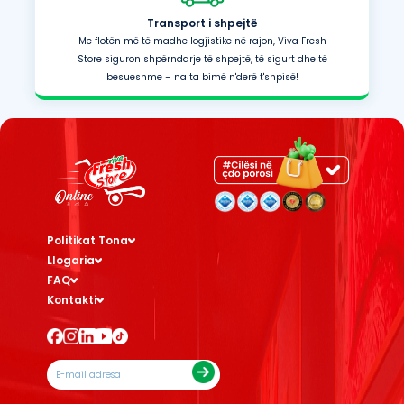
Transport i shpejtë
Me flotën më të madhe logjistike në rajon, Viva Fresh
Store siguron shpërndarje të shpejtë, të sigurt dhe të
besueshme – na ta bimë n'derë t'shpisë!
Politikat Tona
Llogaria
FAQ
Kontakti