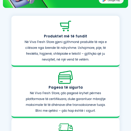
Produktet më të fundit
Në Viva Fresh Store gjeni gjithmonë produkte të reja e
cilësore nga brende të ndryshme. Ushqimore, pije, të
freskëta, higjienë, shtëpiake e tekstil – gjithçka që ju
nevojitet, në një vend të vetëm.
Pagesa të sigurta
Në Viva Fresh Store, çdo pagesë kryhet përmes
platformave të certifikuara, duke garantuar mbrojtje
maksimale të të dhënave dhe transaksioneve tuaja.
Blini me qetësi – çdo hap është i sigurt.