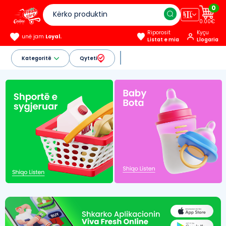
0
🇦🇱
0.00€
Riporosit
Kyçu
unë jam
Loyal.
Listat e mia
Llogaria
Kategoritë
Qyteti