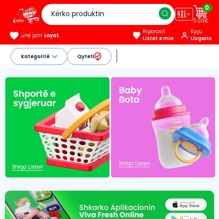
0
🇦🇱
0.00€
Riporosit
Kyçu
unë jam
Loyal.
Listat e mia
Llogaria
Kategoritë
Qyteti