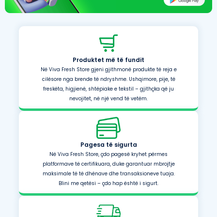
Produktet më të fundit
Në Viva Fresh Store gjeni gjithmonë produkte të reja e
cilësore nga brende të ndryshme. Ushqimore, pije, të
freskëta, higjienë, shtëpiake e tekstil – gjithçka që ju
nevojitet, në një vend të vetëm.
Pagesa të sigurta
Në Viva Fresh Store, çdo pagesë kryhet përmes
platformave të certifikuara, duke garantuar mbrojtje
maksimale të të dhënave dhe transaksioneve tuaja.
Blini me qetësi – çdo hap është i sigurt.