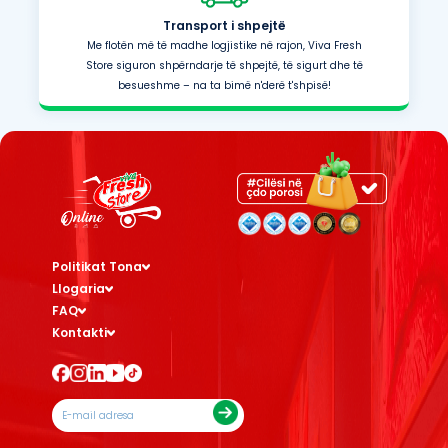
Transport i shpejtë
Me flotën më të madhe logjistike në rajon, Viva Fresh
Store siguron shpërndarje të shpejtë, të sigurt dhe të
besueshme – na ta bimë n'derë t'shpisë!
Politikat Tona
Llogaria
FAQ
Kontakti