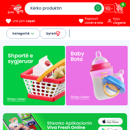
0
🇦🇱
0.00€
Riporosit
Kyçu
unë jam
Loyal.
Listat e mia
Llogaria
Kategoritë
Qyteti