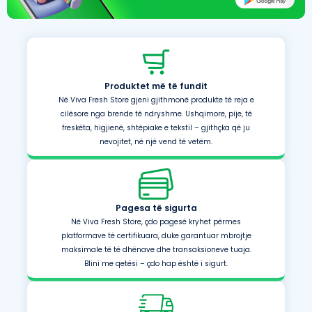
Produktet më të fundit
Në Viva Fresh Store gjeni gjithmonë produkte të reja e
cilësore nga brende të ndryshme. Ushqimore, pije, të
freskëta, higjienë, shtëpiake e tekstil – gjithçka që ju
nevojitet, në një vend të vetëm.
Pagesa të sigurta
Në Viva Fresh Store, çdo pagesë kryhet përmes
platformave të certifikuara, duke garantuar mbrojtje
maksimale të të dhënave dhe transaksioneve tuaja.
Blini me qetësi – çdo hap është i sigurt.