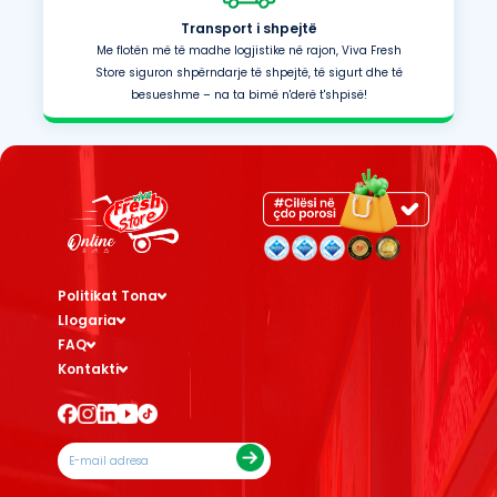
Transport i shpejtë
Me flotën më të madhe logjistike në rajon, Viva Fresh
Store siguron shpërndarje të shpejtë, të sigurt dhe të
besueshme – na ta bimë n'derë t'shpisë!
Politikat Tona
Llogaria
FAQ
Kontakti