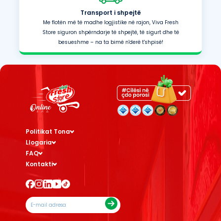
Transport i shpejtë
Me flotën më të madhe logjistike në rajon, Viva Fresh
Store siguron shpërndarje të shpejtë, të sigurt dhe të
besueshme – na ta bimë n'derë t'shpisë!
Politikat Tona
Llogaria
FAQ
Kontakti