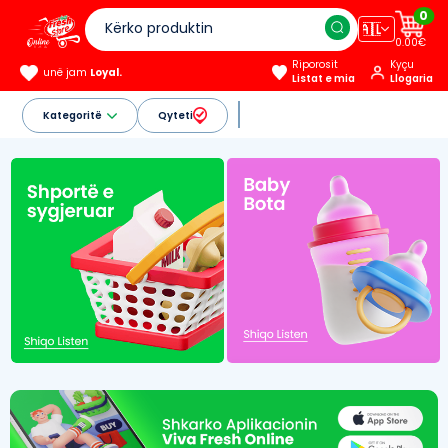
0
🇦🇱
0.00€
Riporosit
Kyçu
unë jam
Loyal.
Listat e mia
Llogaria
Kategoritë
Qyteti