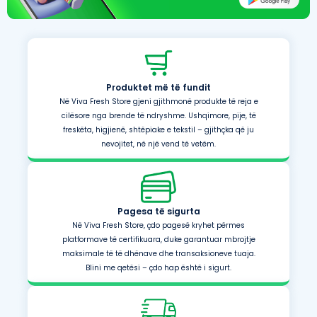
Produktet më të fundit
Në Viva Fresh Store gjeni gjithmonë produkte të reja e
cilësore nga brende të ndryshme. Ushqimore, pije, të
freskëta, higjienë, shtëpiake e tekstil – gjithçka që ju
nevojitet, në një vend të vetëm.
Pagesa të sigurta
Në Viva Fresh Store, çdo pagesë kryhet përmes
platformave të certifikuara, duke garantuar mbrojtje
maksimale të të dhënave dhe transaksioneve tuaja.
Blini me qetësi – çdo hap është i sigurt.