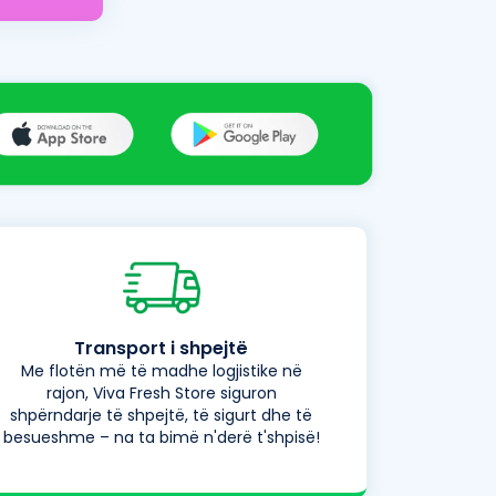
Transport i shpejtë
Me flotën më të madhe logjistike në
rajon, Viva Fresh Store siguron
shpërndarje të shpejtë, të sigurt dhe të
besueshme – na ta bimë n'derë t'shpisë!