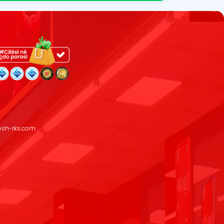
resh-rks.com
.