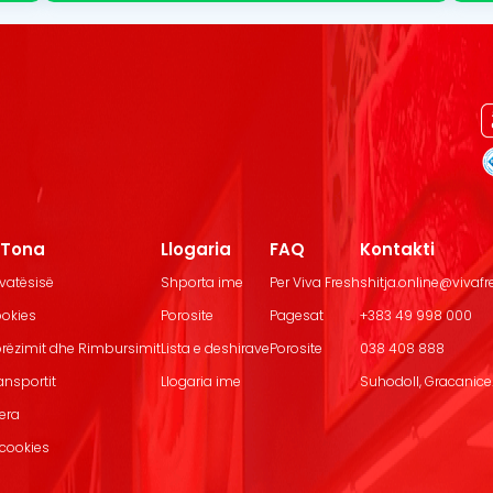
t Tona
Llogaria
FAQ
Kontakti
ivatësisë
Shporta ime
Per Viva Fresh
shitja.online@vivaf
ookies
Porosite
Pagesat
+383 49 998 000
Dorëzimit dhe Rimbursimit
Lista e deshirave
Porosite
038 408 888
ransportit
Llogaria ime
Suhodoll, Gracanice.
jera
 cookies