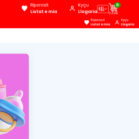
Riporosit
Kyçu
0
🇦🇱
Listat e mia
Llogaria
0.00€
Riporosit
Kyçu
Listat e mia
Llogaria