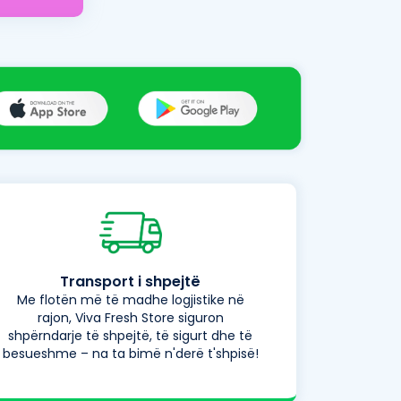
Transport i shpejtë
Me flotën më të madhe logjistike në
rajon, Viva Fresh Store siguron
shpërndarje të shpejtë, të sigurt dhe të
besueshme – na ta bimë n'derë t'shpisë!