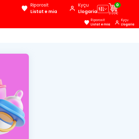
Riporosit
Kyçu
0
🇦🇱
Listat e mia
Llogaria
0.00€
Riporosit
Kyçu
Listat e mia
Llogaria