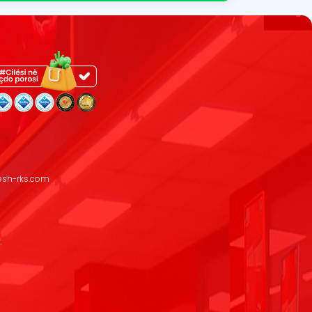
resh-rks.com
.