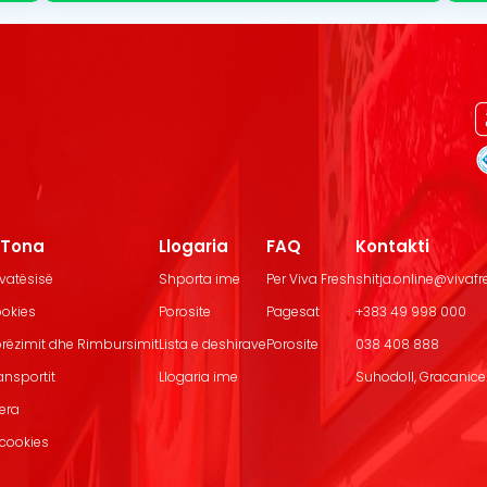
t Tona
Llogaria
FAQ
Kontakti
ivatësisë
Shporta ime
Per Viva Fresh
shitja.online@vivaf
ookies
Porosite
Pagesat
+383 49 998 000
Dorëzimit dhe Rimbursimit
Lista e deshirave
Porosite
038 408 888
ransportit
Llogaria ime
Suhodoll, Gracanice.
jera
 cookies