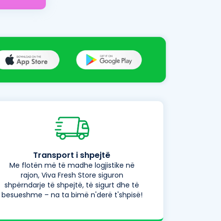
Transport i shpejtë
Me flotën më të madhe logjistike në
rajon, Viva Fresh Store siguron
shpërndarje të shpejtë, të sigurt dhe të
besueshme – na ta bimë n'derë t'shpisë!