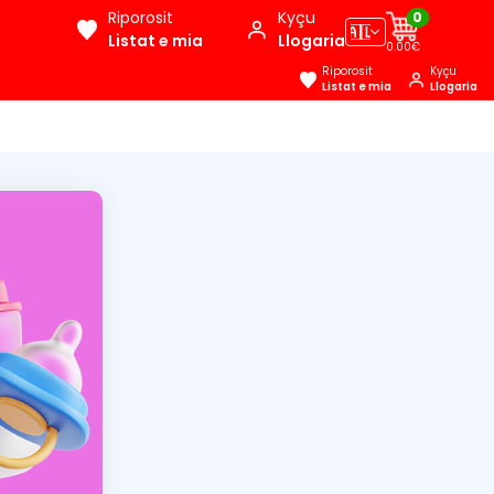
Riporosit
Kyçu
0
🇦🇱
Listat e mia
Llogaria
0.00€
Riporosit
Kyçu
Listat e mia
Llogaria