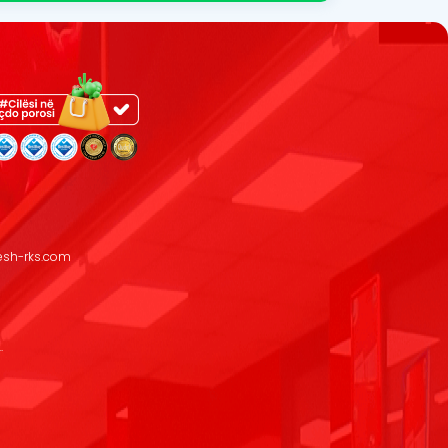
resh-rks.com
.