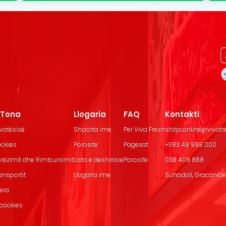
t Tona
Llogaria
FAQ
Kontakti
ivatësisë
Shporta ime
Per Viva Fresh
shitja.online@vivaf
ookies
Porosite
Pagesat
+383 49 998 000
Dorëzimit dhe Rimbursimit
Lista e deshirave
Porosite
038 408 888
ransportit
Llogaria ime
Suhodoll, Gracanice.
jera
 cookies