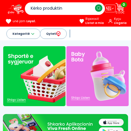
0
🇦🇱
0.00€
Riporosit
Kyçu
unë jam
Loyal.
Listat e mia
Llogaria
Kategoritë
Qyteti