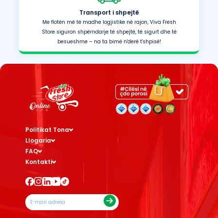
Transport i shpejtë
Me flotën më të madhe logjistike në rajon, Viva Fresh
Store siguron shpërndarje të shpejtë, të sigurt dhe të
besueshme – na ta bimë n'derë t'shpisë!
Politikat Tona
Llogaria
FAQ
Kontakti