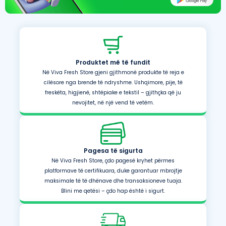
Produktet më të fundit
Në Viva Fresh Store gjeni gjithmonë produkte të reja e
cilësore nga brende të ndryshme. Ushqimore, pije, të
freskëta, higjienë, shtëpiake e tekstil – gjithçka që ju
nevojitet, në një vend të vetëm.
Pagesa të sigurta
Në Viva Fresh Store, çdo pagesë kryhet përmes
platformave të certifikuara, duke garantuar mbrojtje
maksimale të të dhënave dhe transaksioneve tuaja.
Blini me qetësi – çdo hap është i sigurt.