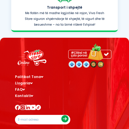
Transport i shpejtë
Me flotën më të madhe logjistike në rajon, Viva Fresh
Store siguron shpërndarje të shpejtë, të sigurt dhe të
besueshme – na ta bimë n'derë t'shpisë!
Politikat Tona
Llogaria
FAQ
Kontakti