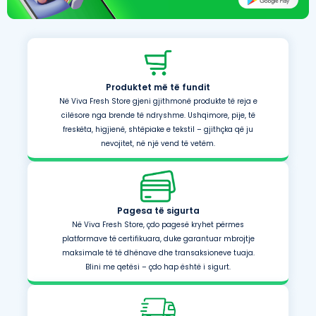
Produktet më të fundit
Në Viva Fresh Store gjeni gjithmonë produkte të reja e
cilësore nga brende të ndryshme. Ushqimore, pije, të
freskëta, higjienë, shtëpiake e tekstil – gjithçka që ju
nevojitet, në një vend të vetëm.
Pagesa të sigurta
Në Viva Fresh Store, çdo pagesë kryhet përmes
platformave të certifikuara, duke garantuar mbrojtje
maksimale të të dhënave dhe transaksioneve tuaja.
Blini me qetësi – çdo hap është i sigurt.