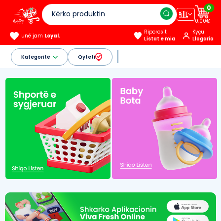
0
🇦🇱
0.00€
Riporosit
Kyçu
unë jam
Loyal.
Listat e mia
Llogaria
Kategoritë
Qyteti