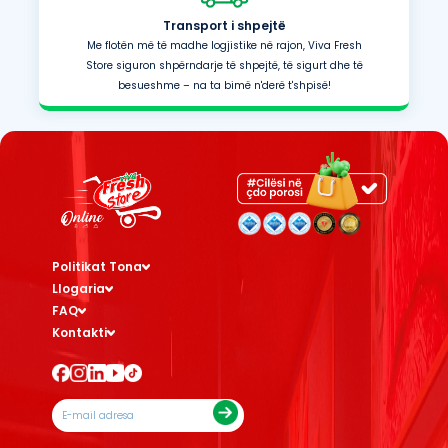
Transport i shpejtë
Me flotën më të madhe logjistike në rajon, Viva Fresh
Store siguron shpërndarje të shpejtë, të sigurt dhe të
besueshme – na ta bimë n'derë t'shpisë!
Politikat Tona
Llogaria
FAQ
Kontakti