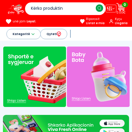
0
🇦🇱
0.00€
Riporosit
Kyçu
unë jam
Loyal.
Listat e mia
Llogaria
Kategoritë
Qyteti