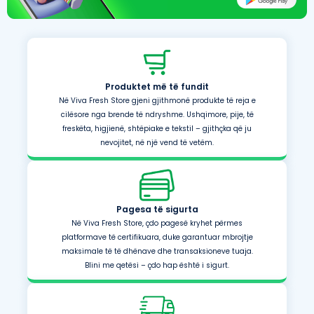
Produktet më të fundit
Në Viva Fresh Store gjeni gjithmonë produkte të reja e
cilësore nga brende të ndryshme. Ushqimore, pije, të
freskëta, higjienë, shtëpiake e tekstil – gjithçka që ju
nevojitet, në një vend të vetëm.
Pagesa të sigurta
Në Viva Fresh Store, çdo pagesë kryhet përmes
platformave të certifikuara, duke garantuar mbrojtje
maksimale të të dhënave dhe transaksioneve tuaja.
Blini me qetësi – çdo hap është i sigurt.