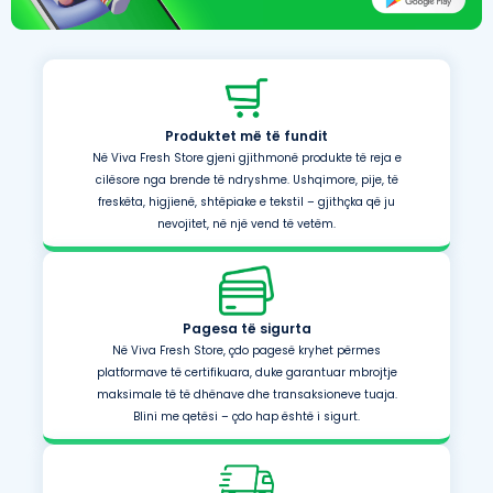
Produktet më të fundit
Në Viva Fresh Store gjeni gjithmonë produkte të reja e
cilësore nga brende të ndryshme. Ushqimore, pije, të
freskëta, higjienë, shtëpiake e tekstil – gjithçka që ju
nevojitet, në një vend të vetëm.
Pagesa të sigurta
Në Viva Fresh Store, çdo pagesë kryhet përmes
platformave të certifikuara, duke garantuar mbrojtje
maksimale të të dhënave dhe transaksioneve tuaja.
Blini me qetësi – çdo hap është i sigurt.