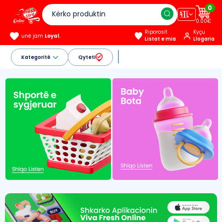
0
🇦🇱
0.00€
Riporosit
Kyçu
unë jam
Loyal.
Listat e mia
Llogaria
Kategoritë
Qyteti