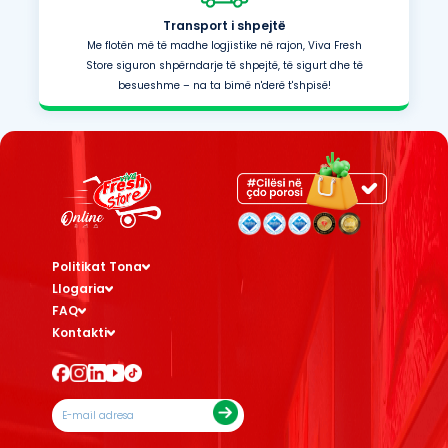
Transport i shpejtë
Me flotën më të madhe logjistike në rajon, Viva Fresh
Store siguron shpërndarje të shpejtë, të sigurt dhe të
besueshme – na ta bimë n'derë t'shpisë!
Politikat Tona
Llogaria
FAQ
Kontakti