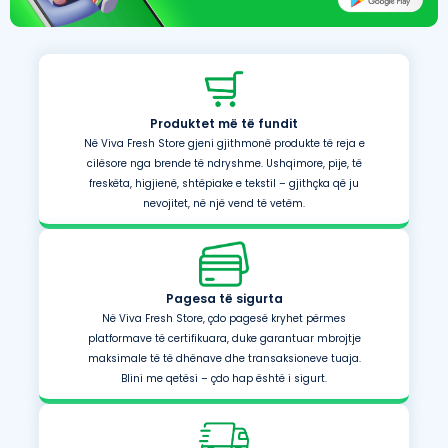
Produktet më të fundit
Në Viva Fresh Store gjeni gjithmonë produkte të reja e
cilësore nga brende të ndryshme. Ushqimore, pije, të
freskëta, higjienë, shtëpiake e tekstil – gjithçka që ju
nevojitet, në një vend të vetëm.
Pagesa të sigurta
Në Viva Fresh Store, çdo pagesë kryhet përmes
platformave të certifikuara, duke garantuar mbrojtje
maksimale të të dhënave dhe transaksioneve tuaja.
Blini me qetësi – çdo hap është i sigurt.