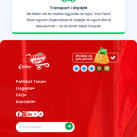
Transport i shpejtë
Me flotën më të madhe logjistike në rajon, Viva Fresh
Store siguron shpërndarje të shpejtë, të sigurt dhe të
besueshme – na ta bimë n'derë t'shpisë!
Politikat Tona
Llogaria
FAQ
Kontakti