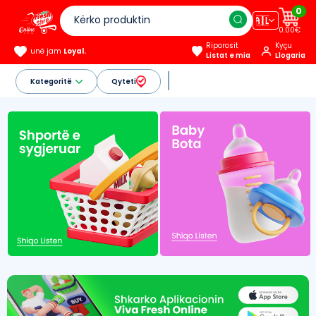
0
🇦🇱
0.00€
Riporosit
Kyçu
unë jam
Loyal.
Listat e mia
Llogaria
Kategoritë
Qyteti