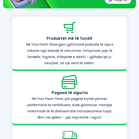
Produktet më të fundit
Në Viva Fresh Store gjeni gjithmonë produkte të reja e
cilësore nga brende të ndryshme. Ushqimore, pije, të
freskëta, higjienë, shtëpiake e tekstil – gjithçka që ju
nevojitet, në një vend të vetëm.
Pagesa të sigurta
Në Viva Fresh Store, çdo pagesë kryhet përmes
platformave të certifikuara, duke garantuar mbrojtje
maksimale të të dhënave dhe transaksioneve tuaja.
Blini me qetësi – çdo hap është i sigurt.