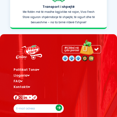
Transport i shpejtë
Me flotën më të madhe logjistike në rajon, Viva Fresh
Store siguron shpërndarje të shpejtë, të sigurt dhe të
besueshme – na ta bimë n'derë t'shpisë!
Politikat Tona
Llogaria
FAQ
Kontakti