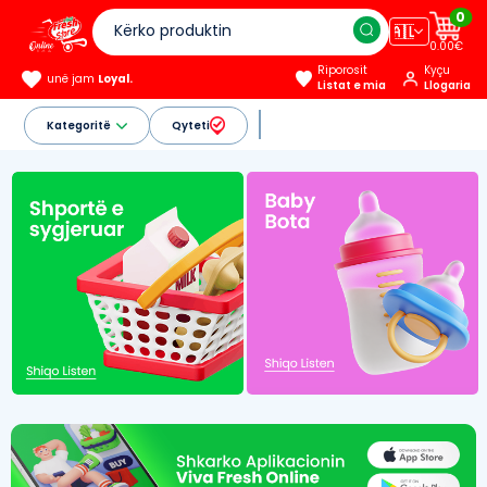
0
🇦🇱
0.00€
Riporosit
Kyçu
unë jam
Loyal.
Listat e mia
Llogaria
Kategoritë
Qyteti